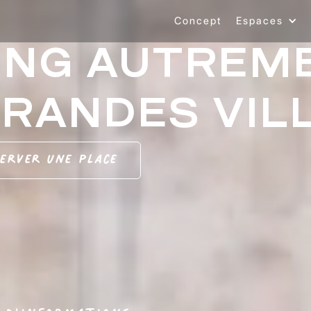
Concept
Espaces
NG AUTREME
GRANDES VIL
erver une place